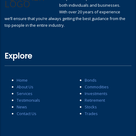
both individuals and businesses.
With over 20 years of experience
we’ll ensure that you’re always getting the best guidance from the
top people in the entire industry.
Explore
Home
Bonds
About Us
Commodities
Services
Investments
Testimonials
Retirement
News
Stocks
Contact Us
Trades