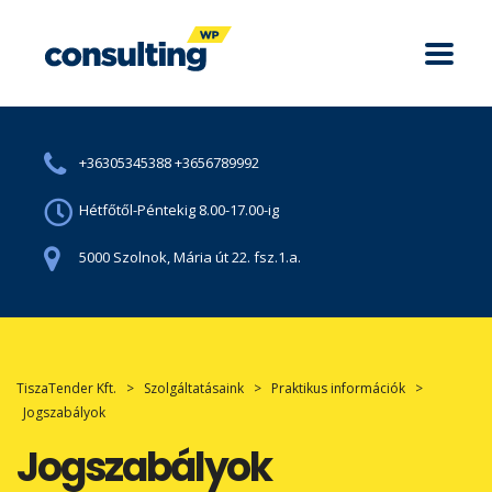
+36305345388 +3656789992
Hétfőtől-Péntekig 8.00-17.00-ig
5000 Szolnok, Mária út 22. fsz.1.a.
TiszaTender Kft.
>
Szolgáltatásaink
>
Praktikus információk
>
Jogszabályok
Jogszabályok