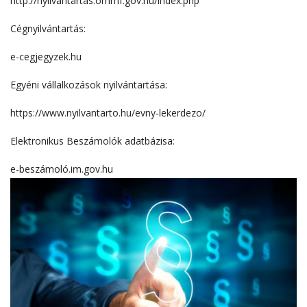
http://nyilvantartas.ommf.gov.hu/index.php
Cégnyilvántartás:
e-cegjegyzek.hu
Egyéni vállalkozások nyilvántartása:
https://www.nyilvantarto.hu/evny-lekerdezo/
Elektronikus Beszámolók adatbázisa:
e-beszámoló.im.gov.hu