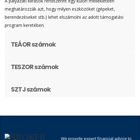
A pályázati kiírások rendszerint egy külön mellékletben
meghatározzák azt, hogy milyen eszközöket (gépeket,
berendezéseket stb.) lehet elszámolni az adott támogatási
program keretében.
TEÁOR számok
TESZOR számok
SZTJ számok
We provide expert financial advice to