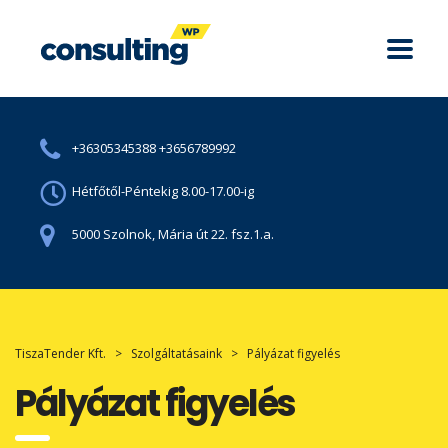
+36305345388 +3656789992
Hétfőtől-Péntekig 8.00-17.00-ig
5000 Szolnok, Mária út 22. fsz.1.a.
TiszaTender Kft.
>
Szolgáltatásaink
>
Pályázat figyelés
Pályázat figyelés