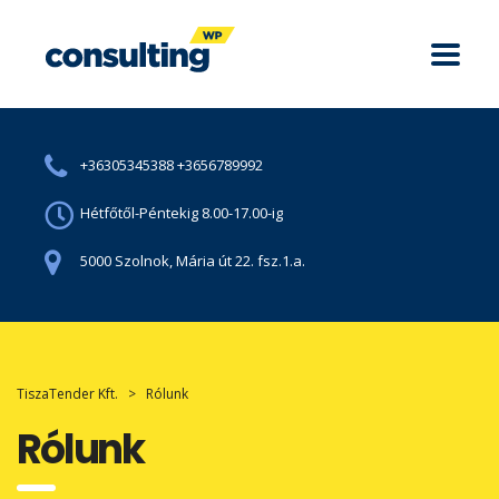
+36305345388 +3656789992
Hétfőtől-Péntekig 8.00-17.00-ig
5000 Szolnok, Mária út 22. fsz.1.a.
TiszaTender Kft.
>
Rólunk
Rólunk