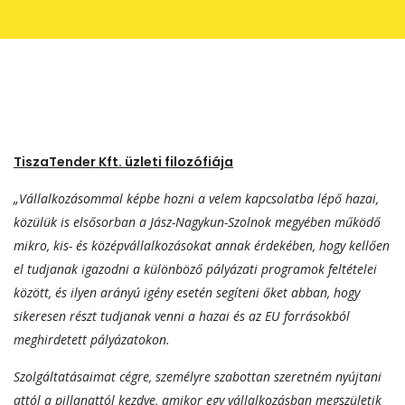
TiszaTender Kft. üzleti filozófiája
„Vállalkozásommal képbe hozni a velem kapcsolatba lépő hazai,
közülük is elsősorban a Jász-Nagykun-Szolnok megyében működő
mikro, kis- és középvállalkozásokat annak érdekében, hogy kellően
el tudjanak igazodni a különböző pályázati programok feltételei
között, és ilyen arányú igény esetén segíteni őket abban, hogy
sikeresen részt tudjanak venni a hazai és az EU forrásokból
meghirdetett pályázatokon.
Szolgáltatásaimat cégre, személyre szabottan szeretném nyújtani
attól a pillanattól kezdve, amikor egy vállalkozásban megszületik