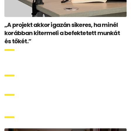
„A projekt akkor igazán sikeres, ha minél
korábban kitermeli a befektetett munkát
és tőkét.”