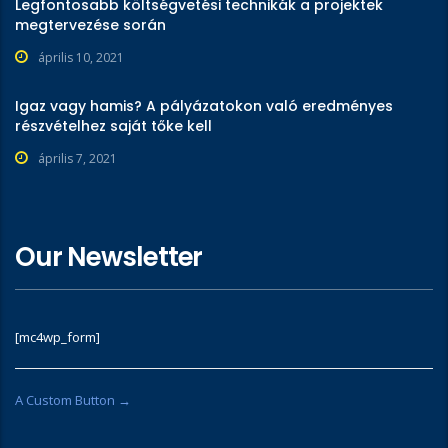
Legfontosabb költségvetési technikák a projektek
megtervezése során
április 10, 2021
Igaz vagy hamis? A pályázatokon való eredményes
részvételhez saját tőke kell
április 7, 2021
Our Newsletter
[mc4wp_form]
A Custom Button →