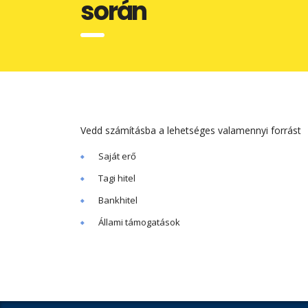
során
Vedd számításba a lehetséges valamennyi forrást
Saját erő
Tagi hitel
Bankhitel
Állami támogatások