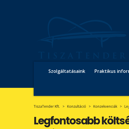
Szolgáltatásaink
Praktikus info
TiszaTender Kft.
>
Konzultáció
>
Konzekvenciák
>
Le
Legfontosabb költs