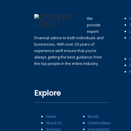
We
provide
T
expert
financial advice to both individuals and
businesses. With over 20 years of
experience we’ll ensure that you’re
always getting the best guidance from
the top people in the entire industry.
P
Explore
Home
Bonds
About Us
Commodities
Services
Investments