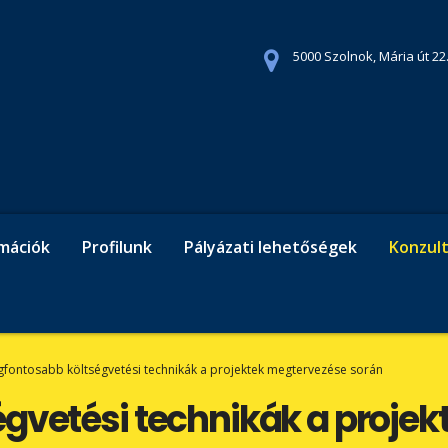
5000 Szolnok, Mária út 22.
rmációk
Profilunk
Pályázati lehetőségek
Konzult
gfontosabb költségvetési technikák a projektek megtervezése során
égvetési technikák a proje