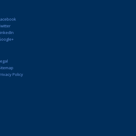
Facebook
witter
LinkedIn
Google+
Legal
Sitemap
rivacy Policy