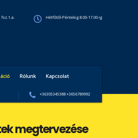
 fsz.1.a.
Hétfőtől-Péntekig 8.00-17.00-ig
áció
Rólunk
Kapcsolat
+36305345388 +3656789992
ktek megtervezése