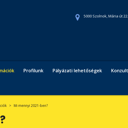
5000 Szolnok, Mária út 22.
rmációk
Profilunk
Pályázati lehetőségek
Konzult
ciók
>
Mi mennyi 2021-ben?
?