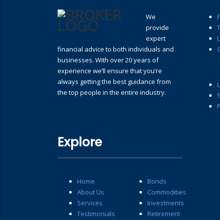
We
provide
T
expert
financial advice to both individuals and
businesses. With over 20 years of
experience we’ll ensure that you’re
always getting the best guidance from
the top people in the entire industry.
P
Explore
Home
Bonds
About Us
Commodities
Services
Investments
Testimonials
Retirement