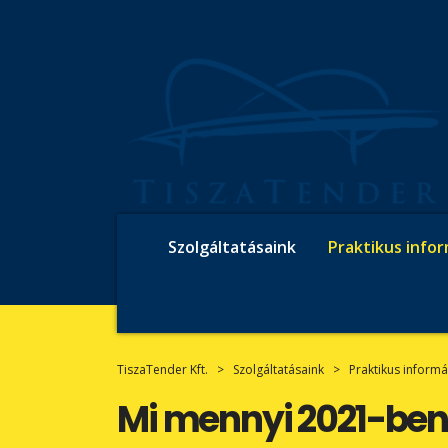
Szolgáltatásaink
Praktikus info
TiszaTender Kft.
>
Szolgáltatásaink
>
Praktikus informá
Mi mennyi 2021-ben