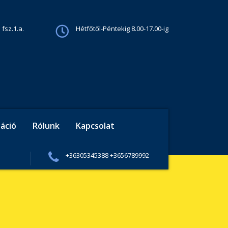
 fsz.1.a.
Hétfőtől-Péntekig 8.00-17.00-ig
áció
Rólunk
Kapcsolat
+36305345388 +3656789992