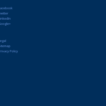
Facebook
witter
LinkedIn
Google+
Legal
Sitemap
rivacy Policy